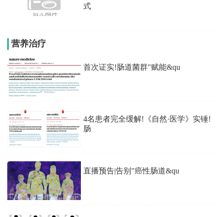
式
营养治疗
首次证实!肠道菌群"赋能&qu
4名患者完全缓解!《自然·医学》实锤!
肠
直播预告|告别"癌性肠道&qu