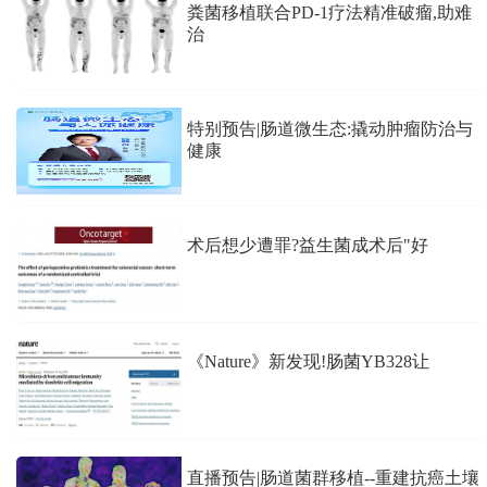
粪菌移植联合PD-1疗法精准破瘤,助难
治
特别预告|肠道微生态:撬动肿瘤防治与
健康
术后想少遭罪?益生菌成术后"好
《Nature》新发现!肠菌YB328让
直播预告|肠道菌群移植--重建抗癌土壤