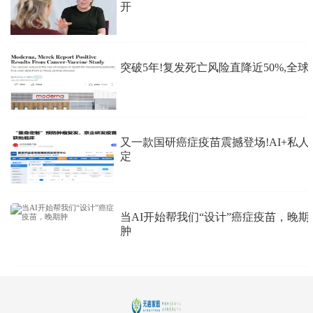
开
突破5年!复发死亡风险直降近50%,全球
又一款国研癌症疫苗震撼登场!AI+私人
定
当AI开始帮我们“设计”癌症疫苗，晚期
肿