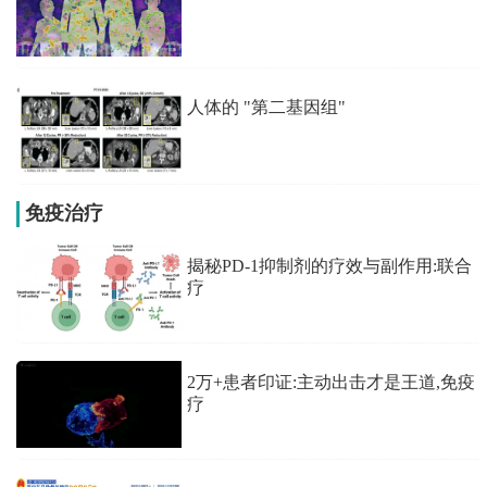
人体的 "第二基因组"
免疫治疗
揭秘PD-1抑制剂的疗效与副作用:联合
疗
2万+患者印证:主动出击才是王道,免疫
疗