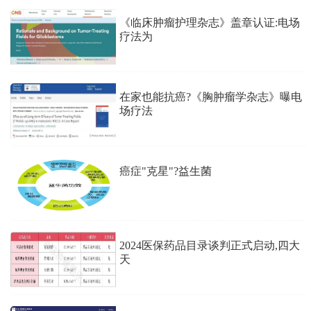
《临床肿瘤护理杂志》盖章认证:电场
疗法为
在家也能抗癌?《胸肿瘤学杂志》曝电
场疗法
癌症"克星"?益生菌
2024医保药品目录谈判正式启动,四大
天