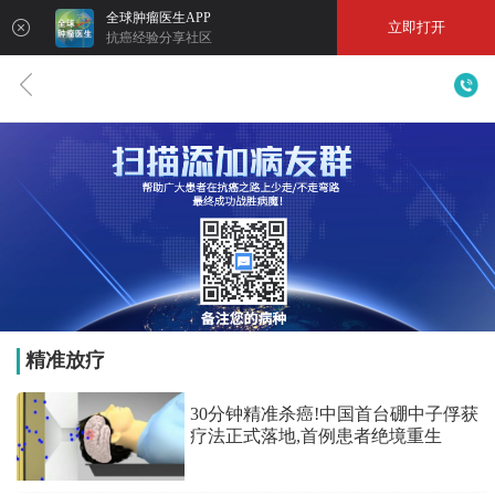
全球肿瘤医生APP
立即打开
抗癌经验分享社区
精准放疗
30分钟精准杀癌!中国首台硼中子俘获
疗法正式落地,首例患者绝境重生