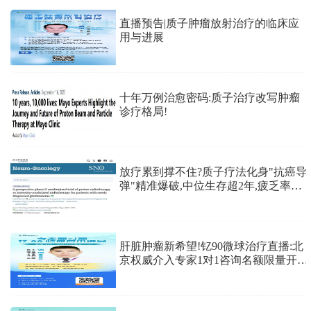
直播预告|质子肿瘤放射治疗的临床应
用与进展
十年万例治愈密码:质子治疗改写肿瘤
诊疗格局!
放疗累到撑不住?质子疗法化身"抗癌导
弹"精准爆破,中位生存超2年,疲乏率大
降
肝脏肿瘤新希望!钇90微球治疗直播:北
京权威介入专家1对1咨询名额限量开
抢!