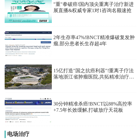
"重"拳破癌!国内顶尖重离子治疗新进
展直播&权威专家1对1咨询名额速抢
2年生存率47%!BNCT精准爆破复发肿
瘤,部分患者长生存超4年
15亿打造"国之抗癌利器"!重离子疗法
落地浙江省肿瘤医院,共拓精准治疗新
蓝海
30分钟精准杀癌!BNCT以88%高控率
+7.5年长效缓解,打破放疗天花板
电场治疗