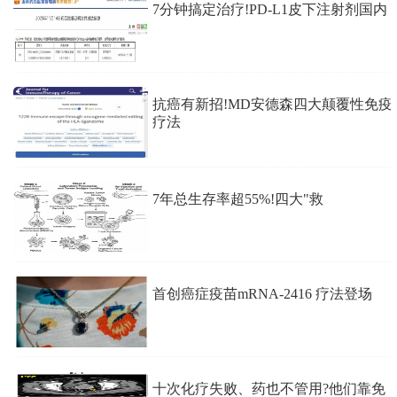
7分钟搞定治疗!PD-L1皮下注射剂国内
抗癌有新招!MD安德森四大颠覆性免疫
疗法
7年总生存率超55%!四大"救
首创癌症疫苗mRNA-2416 疗法登场
十次化疗失败、药也不管用?他们靠免