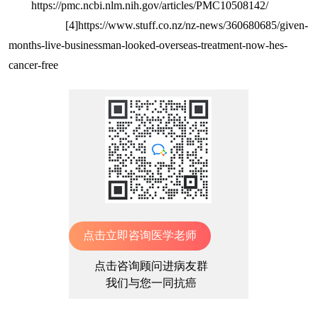
https://pmc.ncbi.nlm.nih.gov/articles/PMC10508142/
[4]https://www.stuff.co.nz/nz-news/360680685/given-
months-live-businessman-looked-overseas-treatment-now-hes-
cancer-free
点击立即咨询医学老师
点击咨询顾问进病友群
我们与您一同抗癌