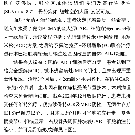
胞广泛侵蚀，部分区域伴软组织浸润及高代谢活性
(SUVmax=8.7)，骨骼宛如"被蛀空的大厦"岌岌可危。
面对“无药可治”的绝境，患者决定抱着最后一丝希望，
遂入组接受了靶向BCMA的全人源CAR-T细胞疗法eque-cel作
为一线治疗，治疗流程包括：先行硼替佐米+环磷酰胺+地塞
米松(VCD)方案;之后给予氟达拉滨+环磷酰胺(FC)联合治疗
进行淋巴细胞清除;最后输注经基因改造的自体CAR-T细胞。
结果令人振奋：回输CAR-T细胞后第21天，患者达到严
格完全缓解(sCR)，微小残留病灶(MRD)阴性，且未出现严重
毒性反应。治疗3个月后，4.2cm髓外肿块缩小。在输注CAR-
T细胞7个月后，患者因右髋疼痛接受关节置换术，术后病理
检查未见骨髓瘤细胞。截至2024年12月数据统计，患者未接
受任何维持治疗，仍持续保持sCR及MRD阴性，无病生存期
(DFS)已超过12个月，且术后3个月即可平地独立行走。复查
髋关节CT扫描显示，右股骨头周围肿块较CAR-T细胞输注前
缩小，并可见骨痂形成(详见下图)。