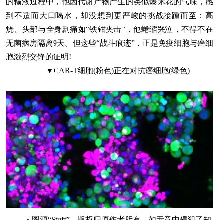
的输液过程中，他因代谢产物产生的类似爆米花的气味，感
到不适而大口喝水，却没想到更严峻的挑战接踵而至：高
烧、头部与全身剧痛如“铁钳夹击”，他蜷缩哭泣，不得不在
无菌病房隔离9天。但这些“战斗痕迹”，正是免疫细胞与癌细
胞激烈交锋的证明!
▼CAR-T细胞(粉色)正在对抗癌细胞(绿色)
▲图源“Stuff”，版权归原作者所有，如无意中侵犯了知