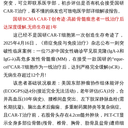
突变，可立即联系医学部，初步评估是否有机会接受国研
CAR-T治疗，看不懂的病友也可致电医学部详细解读报告。
国研BCMA CAR-T创奇迹:高龄骨髓瘤患者一线治疗后
达深度缓解,无癌生存超1年
这已经不是国研CAR-T细胞第一次创造生存奇迹了，
2025年4月16日，《癌症免疫与免疫治疗》杂志公布一则突
破性临床案例：一位75岁中国女性确诊罕见双克隆(IgA-λ和
IgG-λ)高危多发性骨髓瘤(MM)，在接受一款国研的“eque-
cel”CAR-T细胞作为一线治疗后，达到严格完全缓解(sCR)，
无病生存超过12个月!
该患者基础状况极差：美国东部肿瘤协作组体能评分
(ECOGPS)达4分(接近完全无法活动)，老年评估(GA)3分，合
并高血压(10年病史)、腰椎间盘突出、左下肢深静脉血栓(需
长期抗凝)、脑出血术后癫痫、多重耐药菌肺炎等复杂病症。
且CAR-T治疗前，右股骨头存在4.2cm髓外肿块，PET-CT显
示全身多部位骨骼(颅骨、椎骨、胸骨、肋骨及盆骨)遭癌细