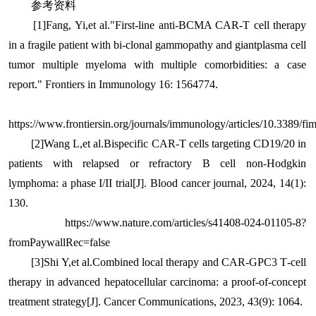
参考资料
[1]Fang, Yi,et al."First-line anti-BCMA CAR-T cell therapy
in a fragile patient with bi-clonal gammopathy and giantplasma cell
tumor multiple myeloma with multiple comorbidities: a case
report." Frontiers in Immunology 16: 1564774.
https://www.frontiersin.org/journals/immunology/articles/10.3389/f
[2]Wang L,et al.Bispecific CAR-T cells targeting CD19/20 in
patients with relapsed or refractory B cell non-Hodgkin
lymphoma: a phase I/II trial[J]. Blood cancer journal, 2024, 14(1):
130.
https://www.nature.com/articles/s41408-024-01105-8?
fromPaywallRec=false
[3]Shi Y,et al.Combined local therapy and CAR‐GPC3 T‐cell
therapy in advanced hepatocellular carcinoma: a proof‐of‐concept
treatment strategy[J]. Cancer Communications, 2023, 43(9): 1064.