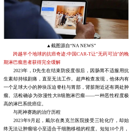
▲截图源自“NA NEWS”
跨越半个地球的抗癌奇迹:中国CAR-T让"无药可治"的晚
期淋巴瘤患者获得完全缓解
2023年，D先生在结束防疫度假后，因肠胃不适服用抗
生素却持续剧痛，直至无法工作。超声检查发现，他体内有
一个足球大小的肿块压迫脊柱与胃部，肾脏附近还有两处肿
瘤。活检确诊为弥漫性大B细胞淋巴瘤——一种恶性程度极
高的淋巴系统癌症。
与死神赛跑的治疗历程
2023年9月起，戴尔在奥克兰医院接受三轮化疗，却始
终无法让肿瘤缩小至适合干细胞移植的程度。短短10个月，