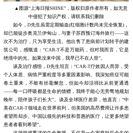
▲图源“上海日报SHINE”，版权归原作者所有，如无意
中侵犯了知识产权，请联系我们删除
如今，D先生虽需定期输血(红细胞计数尚未完全恢复)，
却已能徒步奥克兰伊甸山，与妻子苏西预订海外旅行——这
次不为治疗，只为享受生活。他出售了患病前计划转手的建
筑公司，感慨道：“CAR-T不是万能药，但对我而言，它是
绝境中的光。如果没来中国，我早已不在人世”。
谈及治疗感悟，D先生坦言：“CAR-T疗效因人而异，受
个人体质、病情严重程度等多重因素影响。我深知癌症可能
卷土重来，不敢有丝毫懈怠，但如今却活得比从前更通透
——每一口呼吸都是生命的馈赠，我终于能心无旁骛地规划
晚年，陪伴孩子们长大”。谈及全球医疗差异，他直言：“中
美在CAR-T领域走在世界前列，但美国的高昂费用让许多患
者望而却步。中国以领先的科技和普惠的医疗，让更多绝望
患者者看到希望”。
这场跨越重洋的生命救援，不仅是一个家庭劫后余生的