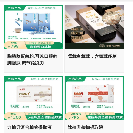
胸腺肽蛋白粉,可以口服的
雪舞白舞茸，含舞茸多糖
胸腺肽 调节免疫力
力桖升复合植物提取液
速桖升植物提取液