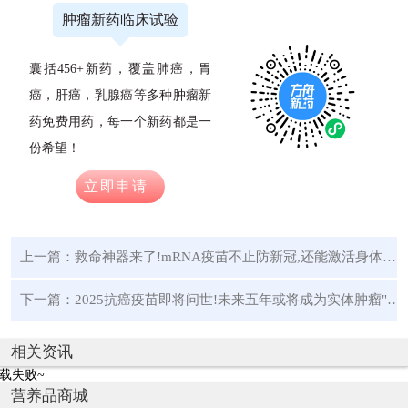
肿瘤新药临床试验
囊括456+新药，覆盖肺癌，胃
癌，肝癌，乳腺癌等多种肿瘤新
药免费用药，每一个新药都是一
份希望！
立即申请
上一篇：
救命神器来了!mRNA疫苗不止防新冠,还能激活身体抗癌开关
下一篇：
2025抗癌疫苗即将问世!未来五年或将成为实体肿瘤"破局者"
相关资讯
载失败~
营养品商城