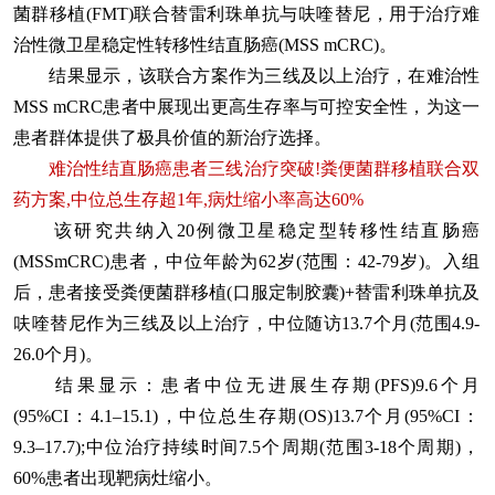
菌群移植(FMT)联合替雷利珠单抗与呋喹替尼，用于治疗难
治性微卫星稳定性转移性结直肠癌(MSS mCRC)。
结果显示，该联合方案作为三线及以上治疗，在难治性
MSS mCRC患者中展现出更高生存率与可控安全性，为这一
患者群体提供了极具价值的新治疗选择。
难治性结直肠癌患者三线治疗突破!粪便菌群移植联合双
药方案,中位总生存超1年,病灶缩小率高达60%
该研究共纳入20例微卫星稳定型转移性结直肠癌
(MSSmCRC)患者，中位年龄为62岁(范围：42-79岁)。入组
后，患者接受粪便菌群移植(口服定制胶囊)+替雷利珠单抗及
呋喹替尼作为三线及以上治疗，中位随访13.7个月(范围4.9-
26.0个月)。
结果显示：患者中位无进展生存期(PFS)9.6个月
(95%CI：4.1–15.1)，中位总生存期(OS)13.7个月(95%CI：
9.3–17.7);中位治疗持续时间7.5个周期(范围3-18个周期)，
60%患者出现靶病灶缩小。