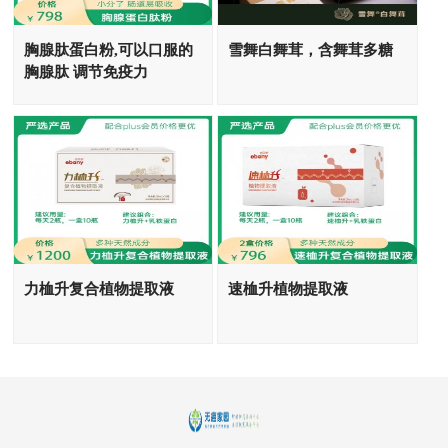
胸腺肽蛋白粉,可以口服的
雪舞白舞茸，含舞茸多糖
胸腺肽 调节免疫力
力桖升复合植物提取液
速桖升植物提取液