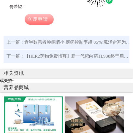
份希望！
立即申请
上一篇：
近半数患者肿瘤缩小,疾病控制率超 85%!氟泽雷塞为肠癌患者点亮长生存希望
下一篇：
【HER2药物免费招募】新一代靶向药TL938终于启动临床,现正在招募结直肠癌患者!
相关资讯
载失败~
营养品商城