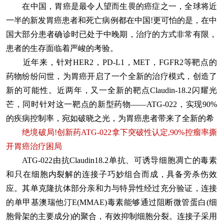
在中国，胃癌是最令人望而生畏的癌症之一，全球将近
一半的新发胃癌患者和死亡病例都在中国!更可怕的是，在中
国大部分患者确诊时已处于中晚期，治疗的方式非常有限，
患者的生存面临着严峻的考验。
近年来，针对HER2，PD-L1，MET，FGFR2等靶点的
药物纷纷问世，为胃癌开启了一个全新的治疗模式，创造了
新的可能性。近两年，又一全新的靶点Claudin-18.2闪耀光
芒，同时针对这一靶点的新型药物——ATG-022，实现90%
的疾病控制率，宛如破晓之光，为胃癌患者带来了全新的希
绝境破局!创新药ATG-022拿下突破性认定,90%控瘤率撕
开胃癌治疗困局
ATG-022由抗Claudin18.2单抗、可诱导细胞凋亡的毒素
和只在细胞内裂解的连接子巧妙组合而成，具备旁杀伤效
应。其单克隆抗体部分亲和力与特异性经过充分验证，连接
的单甲基澳瑞他汀E(MMAE)毒素能够通过阻断微管蛋白(细
胞骨架的主要成分)的聚合，有效抑制细胞分裂。连接子采用