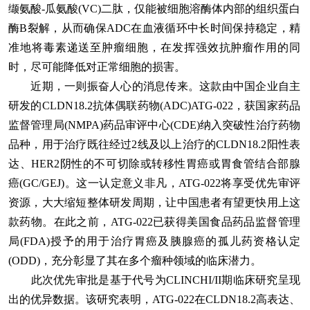
缬氨酸-瓜氨酸(VC)二肽，仅能被细胞溶酶体内部的组织蛋白
酶B裂解，从而确保ADC在血液循环中长时间保持稳定，精
准地将毒素递送至肿瘤细胞，在发挥强效抗肿瘤作用的同
时，尽可能降低对正常细胞的损害。
近期，一则振奋人心的消息传来。这款由中国企业自主
研发的CLDN18.2抗体偶联药物(ADC)ATG-022，获国家药品
监督管理局(NMPA)药品审评中心(CDE)纳入突破性治疗药物
品种，用于治疗既往经过2线及以上治疗的CLDN18.2阳性表
达、HER2阴性的不可切除或转移性胃癌或胃食管结合部腺
癌(GC/GEJ)。这一认定意义非凡，ATG-022将享受优先审评
资源，大大缩短整体研发周期，让中国患者有望更快用上这
款药物。在此之前，ATG-022已获得美国食品药品监督管理
局(FDA)授予的用于治疗胃癌及胰腺癌的孤儿药资格认定
(ODD)，充分彰显了其在多个瘤种领域的临床潜力。
此次优先审批是基于代号为CLINCHI/II期临床研究呈现
出的优异数据。该研究表明，ATG-022在CLDN18.2高表达、