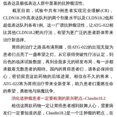
低表达及极低表达人群中显著的抗肿瘤活性。
截至目前，试验中共有3例患者实现完全缓解(CR)，
CLDN18.2中高表达队列的两个剂量水平以及CLDN18.2低和
超低表达队列各有1例。这一广谱抗肿瘤活性，让ATG-022相
比其他CLDN18.2靶向疗法，有望为更广泛的患者群体带来
治疗新选择。
胃癌的治疗之路虽布满荆棘，但ATG-022的出现无疑为
患者们点亮了一盏希望之灯。从它获得突破性疗法认定，到
出色的临床试验数据，再到全面多元的研发布局，每一步都
承载着无数患者的期待。国内的胃癌患者们，请务必保持信
心，密切留意这款药物的后续进展。相信在不久的将来，
ATG-022将为胃癌治疗带来全新变革，助力患者们重燃生命
的希望，勇敢地与病魔抗争。
消化道肿瘤患者一定要检测的新兴靶点--Claudin18.2
相信这两款药物一定让胃癌患者感到鼓舞人心，需要病
友们一定要知道的是，Claudin18.2是一个泛肿瘤的靶点，在