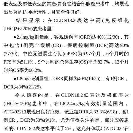
低表达及超低表达的胃癌/胃食管结合部腺癌患者中，均展现
出显著的抗肿瘤活性，且安全性良好。
结果显示：在CLDN18.2表达中高(免疫组化
[IHC]2+>20%)的患者里：
●2.4mg/kg剂量组，客观缓解率(ORR)达40%(12/30)，其
中包含1例完全缓解(CR)，疾病控制率(DCR)高达90%
(27/30)。中位无进展生存期(mPFS)为6.97个月，6个月时的
PFS率为51.1%，9个月时的总体生存(OS)率为82.7%，12个月
时的OS率为66.2%。
●1.8mg/kg剂量组，ORR同样为40%(10/25)，有1例CR，
DCR为84%(21/25)。
令人惊喜的是，在CLDN18.2低表达及极低表达
(IHC2+≤20%)患者中，在1.8-2.4mg/kg有效剂量范围内，
ATG-022也展现出良好疗效。该亚组ORR为33.3%(6/18)，含1
例CR，DCR为50%(9/18)。尤为值得关注的是，部分应答患
者的CLDN18.2表达水平低于5%，这充分体现出ATG-022在