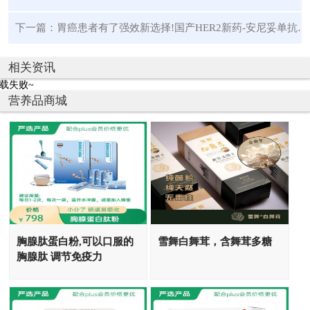
下一篇：
胃癌患者有了强效新选择!国产HER2新药-安尼妥单抗拟纳入优先审评,疾病控制率超 80%
相关资讯
载失败~
营养品商城
胸腺肽蛋白粉,可以口服的
雪舞白舞茸，含舞茸多糖
胸腺肽 调节免疫力