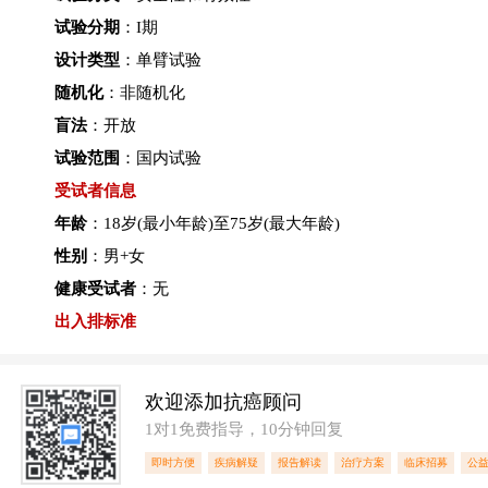
试验分期
：I期
设计类型
：单臂试验
随机化
：非随机化
盲法
：开放
试验范围
：国内试验
受试者信息
年龄
：18岁(最小年龄)至75岁(最大年龄)
性别
：男+女
健康受试者
：无
出入排标准
欢迎添加抗癌顾问
1对1免费指导，10分钟回复
即时方便
疾病解疑
报告解读
治疗方案
临床招募
公