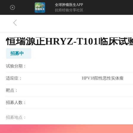
全球肿瘤医生APP
抗癌经验分享社区
恒瑞源正HRYZ-T101临床试
招募中
试验分期：
适应症：
HPV18阳性恶性实体瘤
靶点：
招募人数：
招募地点：